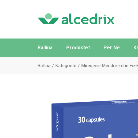
Ballina
Produktet
Për Ne
K
Të Gjitha
Ballina
Kategoritë
Mirëqenie Mendore dhe Fizi
Sipas Brendeve
Sipas Kategorive