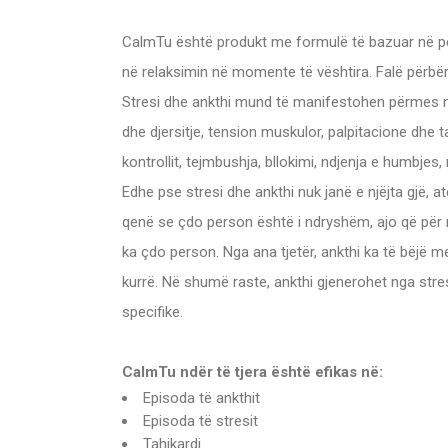
CalmTu është produkt me formulë të bazuar në përb
në relaksimin në momente të vështira. Falë përbër
Stresi dhe ankthi mund të manifestohen përmes nj
dhe djersitje, tension muskulor, palpitacione dhe ta
kontrollit, tejmbushja, bllokimi, ndjenja e humbjes,
Edhe pse stresi dhe ankthi nuk janë e njëjta gjë, a
qenë se çdo person është i ndryshëm, ajo që për n
ka çdo person. Nga ana tjetër, ankthi ka të bëjë m
kurrë. Në shumë raste, ankthi gjenerohet nga str
specifike.
CalmTu ndër të tjera është efikas në:
Episoda të ankthit
Episoda të stresit
Tahikardi