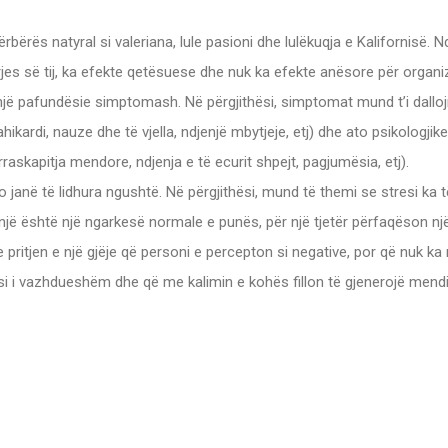
ërës natyral si valeriana, lule pasioni dhe lulëkuqja e Kalifornisë.
jes së tij, ka efekte qetësuese dhe nuk ka efekte anësore për organi
ë pafundësie simptomash. Në përgjithësi, simptomat mund t’i dalloj
hikardi, nauze dhe të vjella, ndjenjë mbytjeje, etj) dhe ato psikologjik
 rraskapitja mendore, ndjenja e të ecurit shpejt, pagjumësia, etj).
to janë të lidhura ngushtë. Në përgjithësi, mund të themi se stresi ka
jë është një ngarkesë normale e punës, për një tjetër përfaqëson një 
e pritjen e një gjëje që personi e percepton si negative, por që nuk 
esi i vazhdueshëm dhe që me kalimin e kohës fillon të gjenerojë me