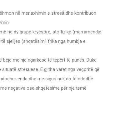
 Ndihmon në menaxhimin e stresit dhe kontribuon
zmin.
më në dy grupe kryesore, ato fizike (marramendje
e të sjelljës (shqetësimi, frika nga humbja e
 të bëjë me një ngarkesë të tepërt të punës. Duke
situatë stresuese. E gjitha varet nga veçoritë që
ka ndodhur ende dhe me siguri nuk do të ndodhë
ndime negative ose shqetësime për një temë