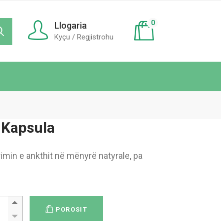
0
Llogaria
Kyçu / Regjistrohu
Kapsula
min e ankthit në mënyrë natyrale, pa
Tu® 30 Kapsula quantity
POROSIT