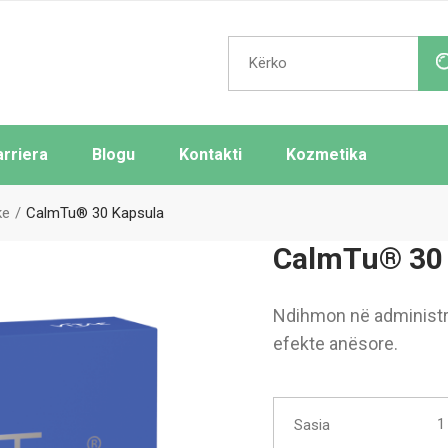
Search
for:
arriera
Blogu
Kontakti
Kozmetika
ke
CalmTu® 30 Kapsula
CalmTu® 30 
Ndihmon në administri
efekte anësore.
Calm
Sasia