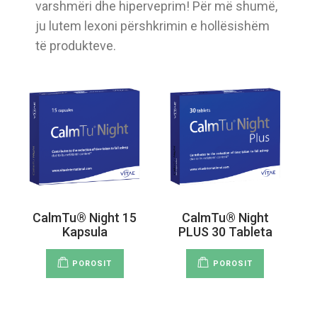
varshmëri dhe hiperveprim! Për më shumë,
ju lutem lexoni përshkrimin e hollësishëm
të produkteve.
CalmTu® Night 15
CalmTu® Night
Kapsula
PLUS 30 Tableta
POROSIT
POROSIT