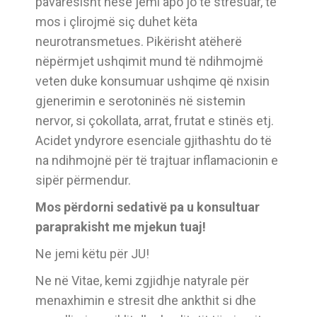
pavarësisht nëse jemi apo jo të stresuar, të
mos i çlirojmë siç duhet këta
neurotransmetues. Pikërisht atëherë
nëpërmjet ushqimit mund të ndihmojmë
veten duke konsumuar ushqime që nxisin
gjenerimin e serotoninës në sistemin
nervor, si çokollata, arrat, frutat e stinës etj.
Acidet yndyrore esenciale gjithashtu do të
na ndihmojnë për të trajtuar inflamacionin e
sipër përmendur.
Mos përdorni sedativë pa u konsultuar
paraprakisht me mjekun tuaj!
Ne jemi këtu për JU!
Ne në Vitae, kemi zgjidhje natyrale për
menaxhimin e stresit dhe ankthit si dhe