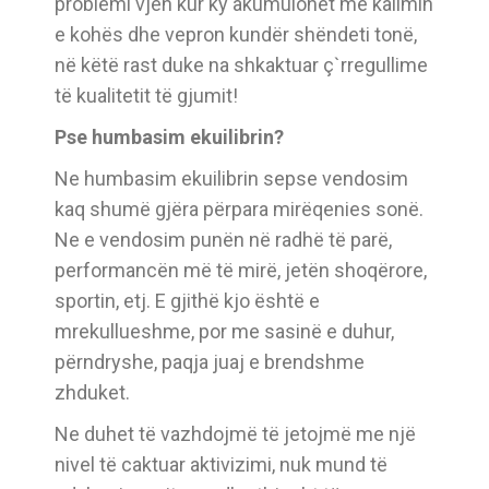
problemi vjen kur ky akumulohet me kalimin
e kohës dhe vepron kundër shëndeti tonë,
në këtë rast duke na shkaktuar ç`rregullime
të kualitetit të gjumit!
Pse humbasim ekuilibrin?
Ne humbasim ekuilibrin sepse vendosim
kaq shumë gjëra përpara mirëqenies sonë.
Ne e vendosim punën në radhë të parë,
performancën më të mirë, jetën shoqërore,
sportin, etj. E gjithë kjo është e
mrekullueshme, por me sasinë e duhur,
përndryshe, paqja juaj e brendshme
zhduket.
Ne duhet të vazhdojmë të jetojmë me një
nivel të caktuar aktivizimi, nuk mund të