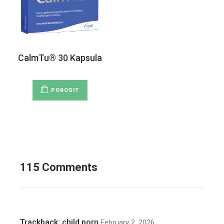
CalmTu® 30 Kapsula
POROSIT
115 Comments
Trackback:
child porn
February 2, 2026