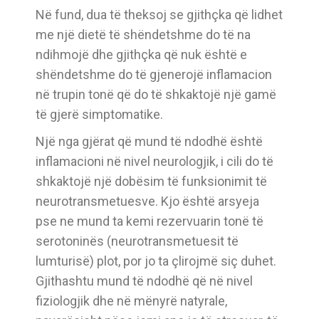
Në fund, dua të theksoj se gjithçka që lidhet
me një dietë të shëndetshme do të na
ndihmojë dhe gjithçka që nuk është e
shëndetshme do të gjenerojë inflamacion
në trupin tonë që do të shkaktojë një gamë
të gjerë simptomatike.
Një nga gjërat që mund të ndodhë është
inflamacioni në nivel neurologjik, i cili do të
shkaktojë një dobësim të funksionimit të
neurotransmetuesve. Kjo është arsyeja
pse ne mund ta kemi rezervuarin tonë të
serotoninës (neurotransmetuesit të
lumturisë) plot, por jo ta çlirojmë siç duhet.
Gjithashtu mund të ndodhë që në nivel
fiziologjik dhe në mënyrë natyrale,