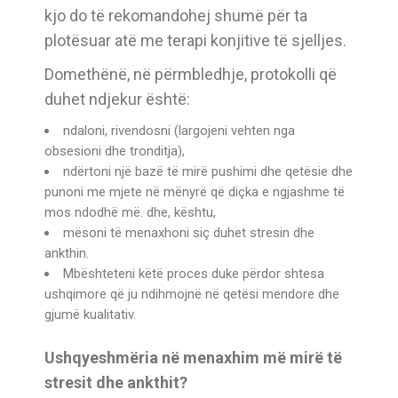
kjo do të rekomandohej shumë për ta
plotësuar atë me terapi konjitive të sjelljes.
Domethënë, në përmbledhje, protokolli që
duhet ndjekur është:
ndaloni, rivendosni (largojeni vehten nga
obsesioni dhe tronditja),
ndërtoni një bazë të mirë pushimi dhe qetësie dhe
punoni me mjete në mënyrë që diçka e ngjashme të
mos ndodhë më. dhe, kështu,
mësoni të menaxhoni siç duhet stresin dhe
ankthin.
Mbështeteni këtë proces duke përdor shtesa
ushqimore që ju ndihmojnë në qetësi mendore dhe
gjumë kualitativ.
Ushqyeshmëria në menaxhim më mirë të
stresit dhe ankthit?