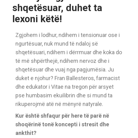
shqetësuar, duhet ta
lexoni këtë!
Zgjohem i lodhur, ndihem i tensionuar ose i
ngurtësuar, nuk mund të ndaloj së
shqetësuari, ndihem i dërrmuar dhe koka do
të më shpërthejë, ndihem nervoz dhe i
shqetësuar dhe vuaj nga pagjumësia. Ju
duket e njohur? Fran Ballesteros, farmacist
dhe edukator i Vitae na tregon për arsyet
pse humbasim ekuilibrin dhe si mund ta
rikuperojmë atë në mënyrë natyrale.
Kur është shfaqur për here të parë në
shoqërinë tonë koncepti i stresit dhe
ankthit?