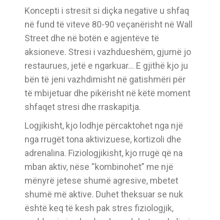
Koncepti i stresit si diçka negative u shfaq
në fund të viteve 80-90 veçanërisht në Wall
Street dhe në botën e agjentëve të
aksioneve. Stresi i vazhdueshëm, gjumë jo
restaurues, jetë e ngarkuar… E gjithë kjo ju
bën të jeni vazhdimisht në gatishmëri për
të mbijetuar dhe pikërisht në këtë moment
shfaqet stresi dhe rraskapitja.
Logjikisht, kjo lodhje përcaktohet nga një
nga rrugët tona aktivizuese, kortizoli dhe
adrenalina. Fiziologjikisht, kjo rrugë që na
mban aktiv, nëse “kombinohet” me një
mënyrë jetese shumë agresive, mbetet
shumë më aktive. Duhet theksuar se nuk
është keq të kesh pak stres fiziologjik,