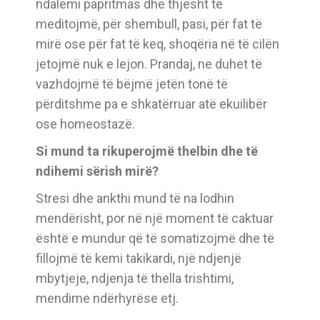
ndalemi papritmas dhe thjesht të
meditojmë, për shembull, pasi, për fat të
mirë ose për fat të keq, shoqëria në të cilën
jetojmë nuk e lejon. Prandaj, ne duhet të
vazhdojmë të bëjmë jetën tonë të
përditshme pa e shkatërruar atë ekuilibër
ose homeostazë.
Si mund ta rikuperojmë thelbin dhe të
ndihemi sërish mirë?
Stresi dhe ankthi mund të na lodhin
mendërisht, por në një moment të caktuar
është e mundur që të somatizojmë dhe të
fillojmë të kemi takikardi, një ndjenjë
mbytjeje, ndjenja të thella trishtimi,
mendime ndërhyrëse etj.