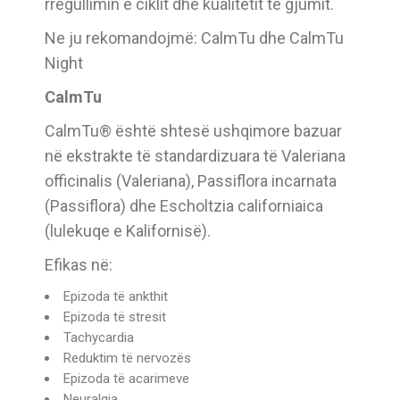
rregullimin e ciklit dhe kualitetit të gjumit.
Ne ju rekomandojmë: CalmTu dhe CalmTu
Night
CalmTu
CalmTu® është shtesë ushqimore bazuar
në ekstrakte të standardizuara të Valeriana
officinalis (Valeriana), Passiflora incarnata
(Passiflora) dhe Escholtzia californiaica
(lulekuqe e Kalifornisë).
Efikas në:
Epizoda të ankthit
Epizoda të stresit
Tachycardia
Reduktim të nervozës
Epizoda të acarimeve
Neuralgia