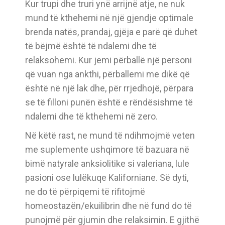
Kur trupi dhe truri ynë arrijnë atje, ne nuk
mund të kthehemi në një gjendje optimale
brenda natës, prandaj, gjëja e parë që duhet
të bëjmë është të ndalemi dhe të
relaksohemi. Kur jemi përballë një personi
që vuan nga ankthi, përballemi me dikë që
është në një lak dhe, për rrjedhojë, përpara
se të filloni punën është e rëndësishme të
ndalemi dhe të kthehemi në zero.
Në këtë rast, ne mund të ndihmojmë veten
me suplemente ushqimore të bazuara në
bimë natyrale anksiolitike si valeriana, lule
pasioni ose lulëkuqe Kaliforniane. Së dyti,
ne do të përpiqemi të rifitojmë
homeostazën/ekuilibrin dhe në fund do të
punojmë për gjumin dhe relaksimin. E gjithë