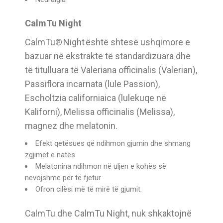
CalmTu Night
CalmTu® Night është shtesë ushqimore e
bazuar në ekstrakte të standardizuara dhe
të titulluara të Valeriana officinalis (Valerian),
Passiflora incarnata (lule Passion),
Escholtzia californiaica (lulekuqe në
Kaliforni), Melissa officinalis (Melissa),
magnez dhe melatonin.
Efekt qetësues që ndihmon gjumin dhe shmang
zgjimet e natës
Melatonina ndihmon në uljen e kohës së
nevojshme për të fjetur
Ofron cilësi më të mirë të gjumit.
CalmTu dhe CalmTu Night, nuk shkaktojnë