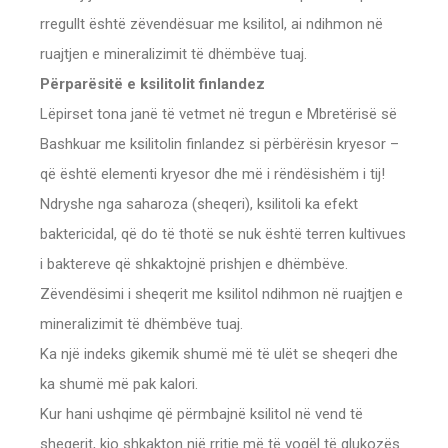
rregullt është zëvendësuar me ksilitol, ai ndihmon në
ruajtjen e mineralizimit të dhëmbëve tuaj.
Përparësitë e ksilitolit finlandez
Lëpirset tona janë të vetmet në tregun e Mbretërisë së
Bashkuar me ksilitolin finlandez si përbërësin kryesor –
që është elementi kryesor dhe më i rëndësishëm i tij!
Ndryshe nga saharoza (sheqeri), ksilitoli ka efekt
baktericidal, që do të thotë se nuk është terren kultivues
i baktereve që shkaktojnë prishjen e dhëmbëve.
Zëvendësimi i sheqerit me ksilitol ndihmon në ruajtjen e
mineralizimit të dhëmbëve tuaj.
Ka një indeks gikemik shumë më të ulët se sheqeri dhe
ka shumë më pak kalori.
Kur hani ushqime që përmbajnë ksilitol në vend të
sheqerit, kjo shkakton një rritje më të vogël të glukozës