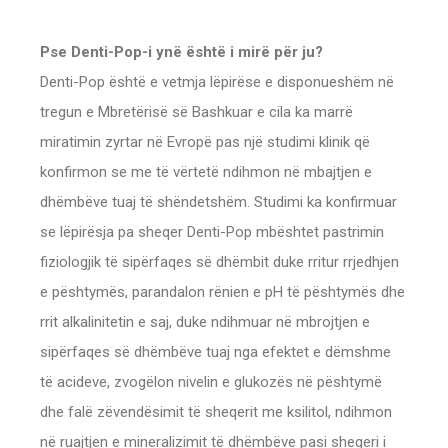
Pse Denti-Pop-i ynë është i mirë për ju?
Denti-Pop është e vetmja lëpirëse e disponueshëm në
tregun e Mbretërisë së Bashkuar e cila ka marrë
miratimin zyrtar në Evropë pas një studimi klinik që
konfirmon se me të vërtetë ndihmon në mbajtjen e
dhëmbëve tuaj të shëndetshëm. Studimi ka konfirmuar
se lëpirësja pa sheqer Denti-Pop mbështet pastrimin
fiziologjik të sipërfaqes së dhëmbit duke rritur rrjedhjen
e pështymës, parandalon rënien e pH të pështymës dhe
rrit alkalinitetin e saj, duke ndihmuar në mbrojtjen e
sipërfaqes së dhëmbëve tuaj nga efektet e dëmshme
të acideve, zvogëlon nivelin e glukozës në pështymë
dhe falë zëvendësimit të sheqerit me ksilitol, ndihmon
në ruajtjen e mineralizimit të dhëmbëve pasi sheqeri i