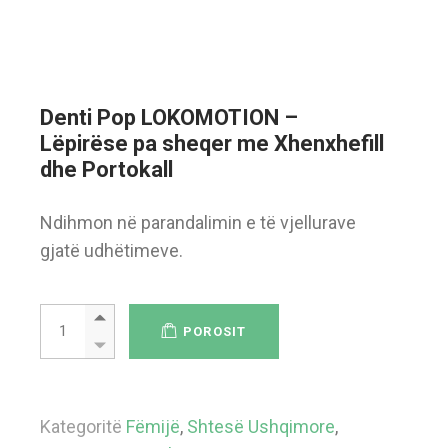
Denti Pop LOKOMOTION –
Lëpirëse pa sheqer me Xhenxhefill
dhe Portokall
Ndihmon në parandalimin e të vjellurave
gjatë udhëtimeve.
Denti Pop LOKOMOTION - Lëpirëse pa sheqer me Xhenxhefill dh
POROSIT
Kategoritë
Fëmijë
,
Shtesë Ushqimore
,