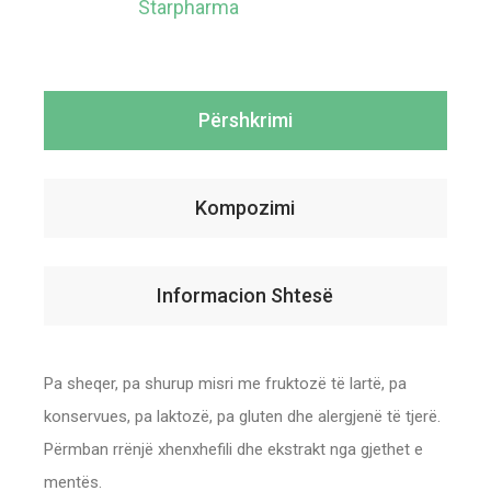
Starpharma
Përshkrimi
Kompozimi
Informacion Shtesë
Pa sheqer, pa shurup misri me fruktozë të lartë, pa
konservues, pa laktozë, pa gluten dhe alergjenë të tjerë.
Përmban rrënjë xhenxhefili dhe ekstrakt nga gjethet e
mentës.