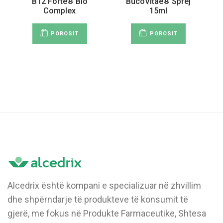
B12 Forte® Bio
BucoVitae® Sprej
Complex
15ml
POROSIT
POROSIT
Alcedrix është kompani e specializuar në zhvillim
dhe shpërndarje të produkteve të konsumit të
gjerë, me fokus në Produkte Farmaceutike, Shtesa