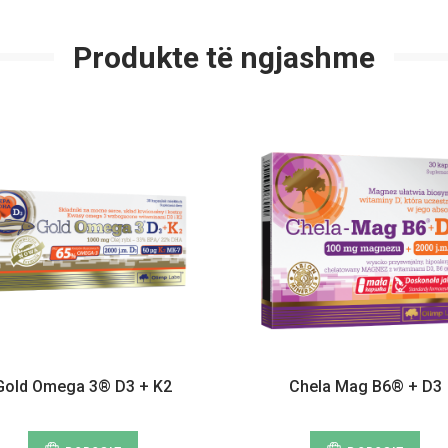
Produkte të ngjashme
Gold Omega 3® D3 + K2
Chela Mag B6® + D3