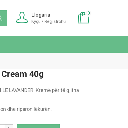
0
Llogaria
Kyçu / Regjistrohu
 Cream 40g
 LAVANDER. Kremë për të gjitha
ton dhe riparon lëkurën.
iderm® Cream 40g quantity