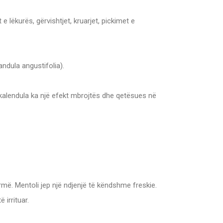
 e lëkurës, gërvishtjet, kruarjet, pickimet e
ndula angustifolia).
kalendula ka një efekt mbrojtës dhe qetësues në
rmë. Mentoli jep një ndjenjë të këndshme freskie.
irrituar.