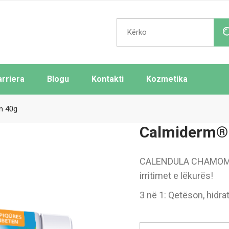
Search
for:
arriera
Blogu
Kontakti
Kozmetika
m 40g
Calmiderm®
CALENDULA CHAMOMILE
irritimet e lëkurës!
3 në 1: Qetëson, hidra
Calm