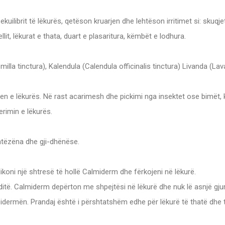
uilibrit të lëkurës, qetëson kruarjen dhe lehtëson irritimet si: skuqjet
lit, lëkurat e thata, duart e plasaritura, këmbët e lodhura.
 tinctura), Kalendula (Calendula officinalis tinctura) Livanda (Lava
n e lëkurës. Në rast acarimesh dhe pickimi nga insektet ose bimët, 
rimin e lëkurës.
atëzëna dhe gji-dhënëse.
likoni një shtresë të hollë Calmiderm dhe fërkojeni në lëkurë.
 ditë. Calmiderm depërton me shpejtësi në lëkurë dhe nuk lë asnjë gju
ermën. Prandaj është i përshtatshëm edhe për lëkurë të thatë dhe të 