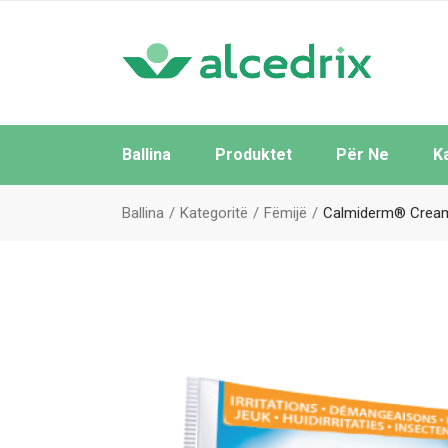
Ballina
Produktet
Për Ne
K
Të Gjitha
Ballina
Kategoritë
Fëmijë
Calmiderm® Crea
Sipas Brendeve
Sipas Kategorive