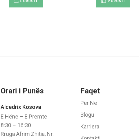
POROSIT
POROSIT
Orari i Punës
Faqet
Për Ne
Alcedrix Kosova
Blogu
E Hëne – E Premte
8:30 – 16:30
Karriera
Rruga Afrim Zhitia, Nr.
Kontakti