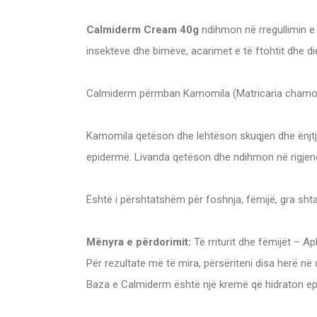
Calmiderm Cream 40g
ndihmon në rregullimin e ek
insekteve dhe bimëve, acarimet e të ftohtit dhe diel
Calmiderm përmban Kamomila (Matricaria chamomilla
Kamomila qetëson dhe lehtëson skuqjen dhe ënjtje
epidermë. Livanda qetëson dhe ndihmon në rigjene
Është i përshtatshëm për foshnja, fëmijë, gra sht
Mënyra e përdorimit:
Të rriturit dhe fëmijët – Ap
Për rezultate më të mira, përsëriteni disa herë në
Baza e Calmiderm është një kremë që hidraton epid