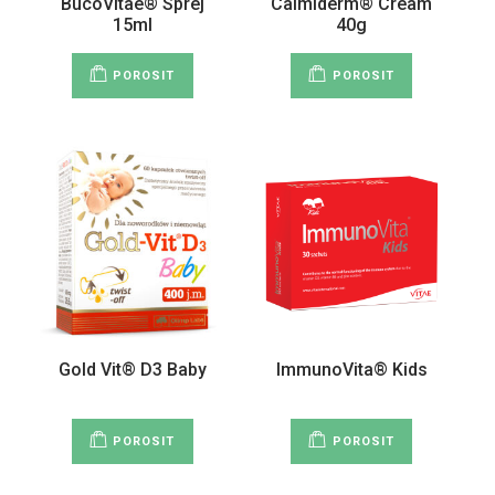
BucoVitae® Sprej
Calmiderm® Cream
15ml
40g
POROSIT
POROSIT
Gold Vit® D3 Baby
ImmunoVita® Kids
POROSIT
POROSIT