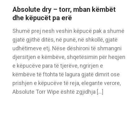
Absolute dry – torr, mban këmbët
dhe këpucët pa erë
Shumë prej nesh veshin këpucë pak a shumë
gjatë gjithë ditës, në punë, në shkollë, gjatë
udhëtimeve etj. Nëse dëshironi të shmangni
djersitjen e këmbëve, shqetësimin për heqjen
e këpucëve para të tjerëve, ngrirjen e
këmbëve të ftohta të lagura gjatë dimrit ose
prishjen e këpucëve të reja, elegante verore,
Absolute Torr Wipe është zgjidhja […]