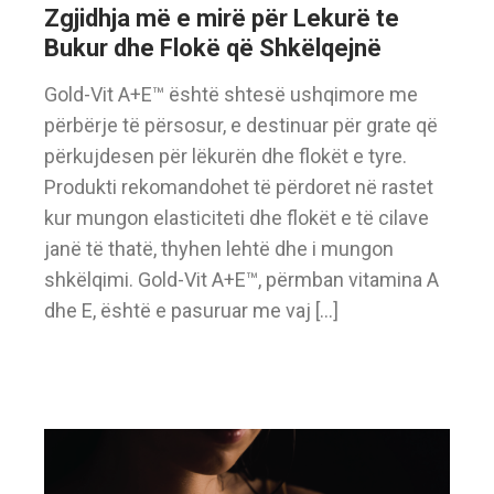
Zgjidhja më e mirë për Lekurë te
Bukur dhe Flokë që Shkëlqejnë
Gold-Vit A+E™ është shtesë ushqimore me
përbërje të përsosur, e destinuar për grate që
përkujdesen për lëkurën dhe flokët e tyre.
Produkti rekomandohet të përdoret në rastet
kur mungon elasticiteti dhe flokët e të cilave
janë të thatë, thyhen lehtë dhe i mungon
shkëlqimi. Gold-Vit A+E™, përmban vitamina A
dhe E, është e pasuruar me vaj […]