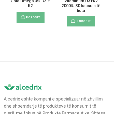
Gold Omega 3® D3 +
Vitaminum D3+K2
K2
2000IU 30 kapsula të
buta
POROSIT
POROSIT
Alcedrix është kompani e specializuar në zhvillim
dhe shpërndarje të produkteve të konsumit të
gjerë, me fokus në Produkte Farmaceutike, Shtesa