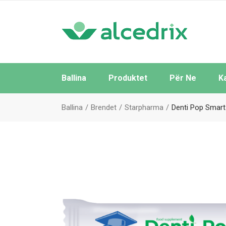
Ballina
Produktet
Për Ne
K
Të Gjitha
Ballina
Brendet
Starpharma
Denti Pop Smart
Sipas Brendeve
Sipas Kategorive