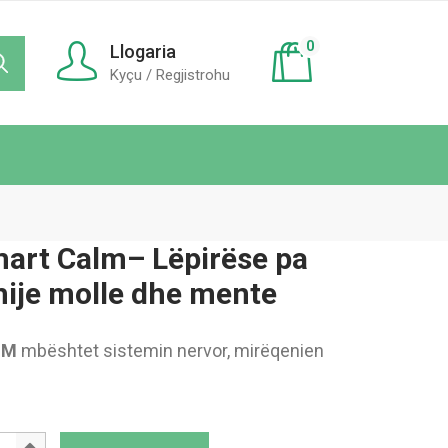
0
Llogaria
Kyçu / Regjistrohu
mart Calm– Lëpirëse pa
ije molle dhe mente
LM
mbështet sistemin nervor, mirëqenien
i Pop Smart Calm– Lëpirëse pa sheqer me shije molle dhe mente qua