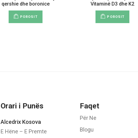
qershie dhe boronice
Vitaminë D3 dhe K2
POROSIT
POROSIT
Orari i Punës
Faqet
Për Ne
Alcedrix Kosova
Blogu
E Hëne – E Premte