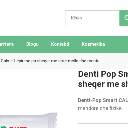
Search
for:
arriera
Blogu
Kontakti
Kozmetika
 Calm– Lëpirëse pa sheqer me shije molle dhe mente
Denti Pop S
sheqer me sh
Denti-Pop Smart
CA
mendore dhe fizike.
Dent