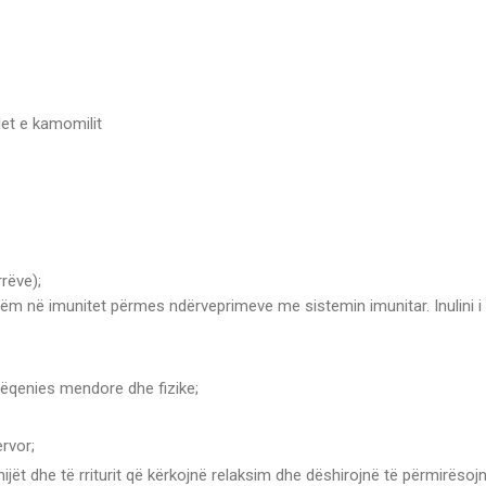
let e kamomilit
rëve);
hëm në imunitet përmes ndërveprimeve me sistemin imunitar. Inulini i 
ëqenies mendore dhe fizike;
rvor;
t dhe të rriturit që kërkojnë relaksim dhe dëshirojnë të përmirësojn