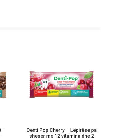
W–
Denti Pop Cherry – Lëpirëse pa
e
sheqer me 12 vitamina dhe 2