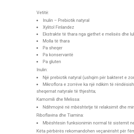
Vetitë:
Inulin – Prebiotik natyral
Xylitol Finlandez
Ekstrakte të thara nga gjethet e melisës dhe lu
Molla të thara
Pa sheqer
Pa konservantë
Pa gluten
Inulin:
Një prebiotik natyral (ushqim për bakteret e zor
Mikroflora e zorrëve ka një ndikim të rëndësis
sheqernat natyrale të thjeshta;
Kamomili dhe Melissa:
Ndihmojnë në mbështetje të relaksimit dhe mir
Riboflavina dhe Tiamina:
Mbështesin funksionimin normal të sistemit ne
Këta përbërës rekomandohen veçanërisht për fëmijë