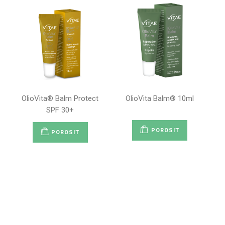
OlioVita® Balm Protect
OlioVita Balm® 10ml
SPF 30+
POROSIT
POROSIT