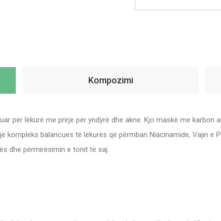
Kompozimi
uar për lëkurë me prirje për yndyrë dhe akne. Kjo maskë me karbon akt
ë kompleks balancues të lëkurës që përmban Niacinamide, Vajin e Pe
ës dhe përmirësimin e tonit të saj.