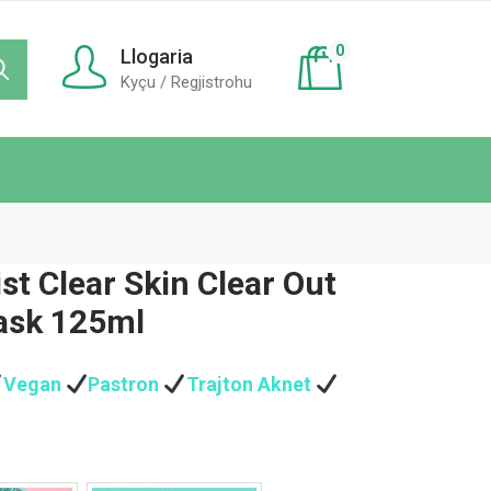
0
Llogaria
Kyçu / Regjistrohu
st Clear Skin Clear Out
ask 125ml
Vegan
Pastron
Trajton Aknet