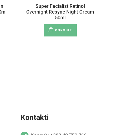
in
Super Facialist Retinol
0ml
Overnight Resync Night Cream
50ml
POROSIT
Kontakti