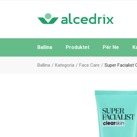
Ballina
Produktet
Për Ne
K
Të Gjitha
Ballina
Kategoria
Face Care
Super Facialist 
Sipas Brendeve
Sipas Kategorive