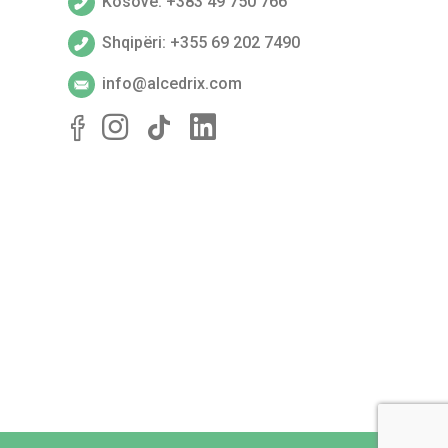
Kosovë: +383 49 750 766
Shqipëri: +355 69 202 7490
info@alcedrix.com