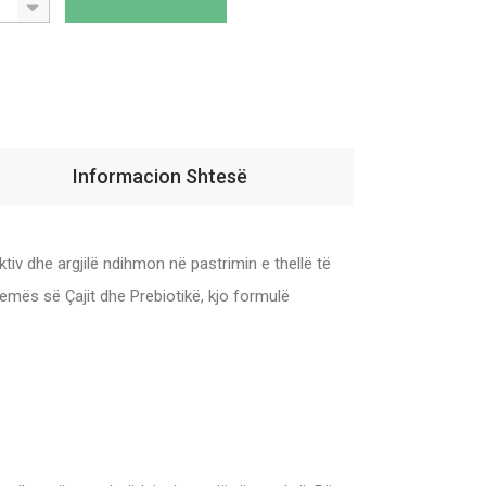
Informacion Shtesë
iv dhe argjilë ndihmon në pastrimin e thellë të
mës së Çajit dhe Prebiotikë, kjo formulë