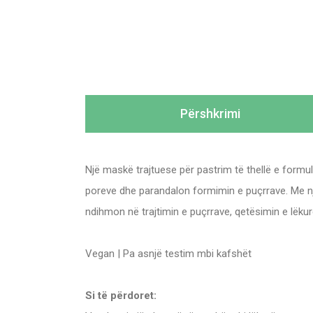
Përshkrimi
Një maskë trajtuese për pastrim të thellë e formul
poreve dhe parandalon formimin e puçrrave. Me nj
ndihmon në trajtimin e puçrrave, qetësimin e lëkur
Vegan | Pa asnjë testim mbi kafshët
Si të përdoret: