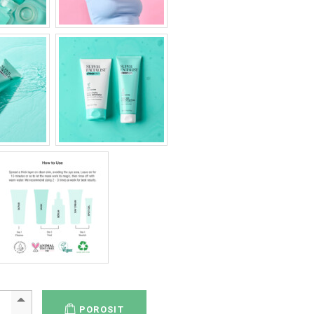
r Facialist Clear Skin Clear Out Clarifying mask 125ml quantity
POROSIT