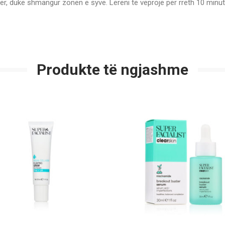
ër, duke shmangur zonën e syve. Lëreni të veprojë për rreth 10 minu
Produkte të ngjashme