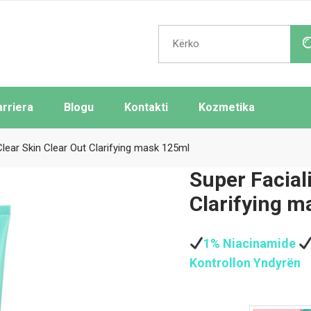
Search
for:
arriera
Blogu
Kontakti
Kozmetika
Clear Skin Clear Out Clarifying mask 125ml
Super Faciali
Clarifying m
1% Niacinamide
Kontrollon Yndyrën