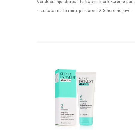
Vendosni një shtresë të trashë mbi lëkurën e past
rezultate më të mira, përdoreni 2-3 herë në javë.