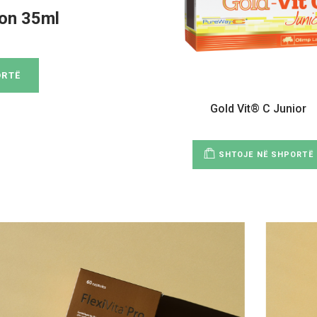
-on 35ml
ORTË
Gold Vit® C Junior
SHTOJE NË SHPORTË