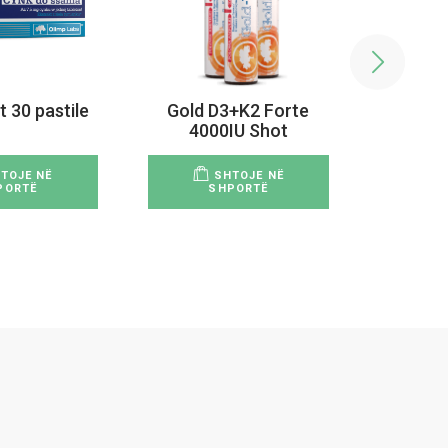
t 30 pastile
Bioly
Gold D3+K2 Forte
4000IU Shot
TOJE NË
SHTOJE NË
PORTË
SHPORTË