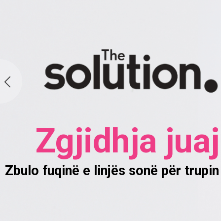
Zgjidhja juaj
Zbulo fuqinë e linjës sonë për trupin 