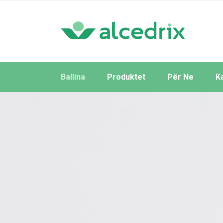
Ballina
Produktet
Për Ne
K
Të Gjitha
Sipas Brendeve
Sipas Kategorive