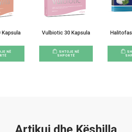
0 Kapsula
Vulbiotic 30 Kapsula
Halitofas
JE NË
SHTOJE NË
SH
RTË
SHPORTË
SH
Artikuj dhe Këshilla