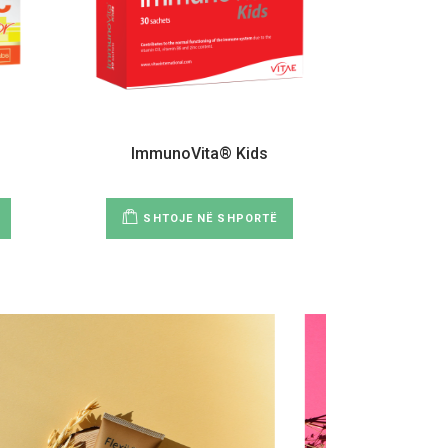
ImmunoVita® Kids
SHTOJE NË SHPORTË