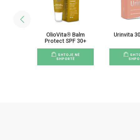
4 Qese
OlioVita® Balm
Urinvita 3
Protect SPF 30+
E NË
SHTOJE NË
SHTO
Ë
SHPORTË
SHPO