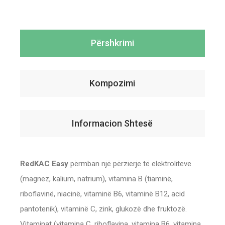
Përshkrimi
Kompozimi
Informacion Shtesë
RedKAC Easy
përmban një përzierje të elektroliteve
(magnez, kalium, natrium), vitamina B (tiaminë,
riboflavinë, niacinë, vitaminë B6, vitaminë B12, acid
pantotenik), vitaminë C, zink, glukozë dhe fruktozë.
Vitaminat (vitamina C, riboflavina, vitamina B6, vitamina