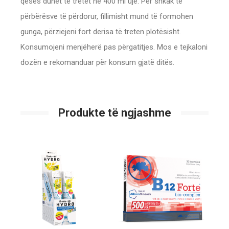
qesës duhet të tretet në 400 ml ujë. Për shkak të
përbërësve të përdorur, fillimisht mund të formohen
gunga, përziejeni fort derisa të treten plotësisht.
Konsumojeni menjëherë pas përgatitjes. Mos e tejkaloni
dozën e rekomanduar për konsum gjatë ditës.
Produkte të ngjashme