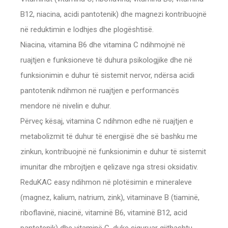
B12, niacina, acidi pantotenik) dhe magnezi kontribuojnë
në reduktimin e lodhjes dhe plogështisë.
Niacina, vitamina B6 dhe vitamina C ndihmojnë në
ruajtjen e funksioneve të duhura psikologjike dhe në
funksionimin e duhur të sistemit nervor, ndërsa acidi
pantotenik ndihmon në ruajtjen e performancës
mendore në nivelin e duhur.
Përveç kësaj, vitamina C ndihmon edhe në ruajtjen e
metabolizmit të duhur të energjisë dhe së bashku me
zinkun, kontribuojnë në funksionimin e duhur të sistemit
imunitar dhe mbrojtjen e qelizave nga stresi oksidativ.
ReduKAC easy ndihmon në plotësimin e mineraleve
(magnez, kalium, natrium, zink), vitaminave B (tiaminë,
riboflavinë, niacinë, vitaminë B6, vitaminë B12, acid