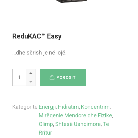
ReduKAC™ Easy
…dhe sërish je në lojë.
ReduKAC™ Easy quantity
POROSIT
Kategoritë
Energji
,
Hidratim
,
Koncentrim
,
Mirëqenie Mendore dhe Fizike
,
Olimp
,
Shtesë Ushqimore
,
Të
Rritur