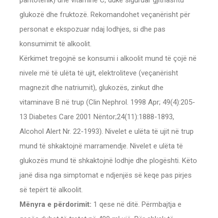
pantotenik) dhe vitaminë C, duke siguruar gjithashtu
glukozë dhe fruktozë. Rekomandohet veçanërisht për
personat e ekspozuar ndaj lodhjes, si dhe pas
konsumimit të alkoolit.
Kërkimet tregojnë se konsumi i alkoolit mund të çojë në
nivele më të ulëta të ujit, elektroliteve (veçanërisht
magnezit dhe natriumit), glukozës, zinkut dhe
vitaminave B në trup (Clin Nephrol. 1998 Apr; 49(4):205-
13 Diabetes Care 2001 Nëntor;24(11):1888-1893,
Alcohol Alert Nr. 22-1993). Nivelet e ulëta të ujit në trup
mund të shkaktojnë marramendje. Nivelet e ulëta të
glukozës mund të shkaktojnë lodhje dhe plogështi. Këto
janë disa nga simptomat e ndjenjës së keqe pas pirjes
së tepërt të alkoolit.
Mënyra e përdorimit:
1 qese në ditë. Përmbajtja e