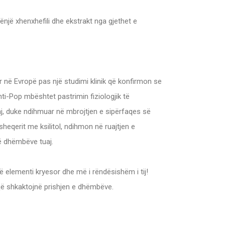
ënjë xhenxhefili dhe ekstrakt nga gjethet e
 në Evropë pas një studimi klinik që konfirmon se
i-Pop mbështet pastrimin fiziologjik të
saj, duke ndihmuar në mbrojtjen e sipërfaqes së
eqerit me ksilitol, ndihmon në ruajtjen e
të dhëmbëve tuaj.
ë elementi kryesor dhe më i rëndësishëm i tij!
e që shkaktojnë prishjen e dhëmbëve.