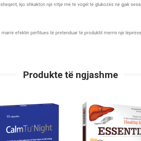
 sheqerit, kjo shkakton një rritje më të vogël të glukozës në gjak s
marrë efektin përfitues të pretenduar të produktit merrni një lëpirës
Produkte të ngjashme