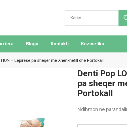
Search
for:
arriera
Blogu
Kontakti
Kozmetika
ION – Lëpirëse pa sheqer me Xhenxhefill dhe Portokall
Denti Pop L
pa sheqer me
Portokall
Ndihmon në parandalim
Dent