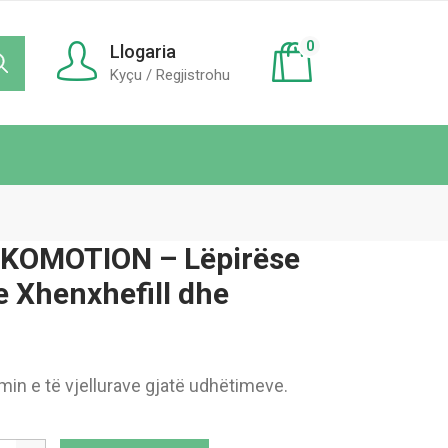
0
Llogaria
Kyçu / Regjistrohu
OKOMOTION – Lëpirëse
 Xhenxhefill dhe
in e të vjellurave gjatë udhëtimeve.
i Pop LOKOMOTION - Lëpirëse pa sheqer me Xhenxhefill dhe Portokal