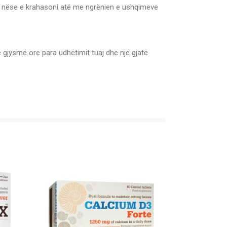
esa nëse e krahasoni atë me ngrënien e ushqimeve
e gjysmë ore para udhëtimit tuaj dhe një gjatë