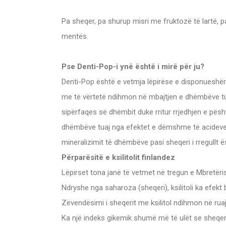
Pa sheqer, pa shurup misri me fruktozë të lartë, p
mentës.
Pse Denti-Pop-i ynë është i mirë për ju?
Denti-Pop është e vetmja lëpirëse e disponueshëm 
me të vërtetë ndihmon në mbajtjen e dhëmbëve tua
sipërfaqes së dhëmbit duke rritur rrjedhjen e pësh
dhëmbëve tuaj nga efektet e dëmshme të acideve, 
mineralizimit të dhëmbëve pasi sheqeri i rregullt 
Përparësitë e ksilitolit finlandez
Lëpirset tona janë të vetmet në tregun e Mbretëris
Ndryshe nga saharoza (sheqeri), ksilitoli ka efekt
Zëvendësimi i sheqerit me ksilitol ndihmon në ruaj
Ka një indeks gikemik shumë më të ulët se sheqer