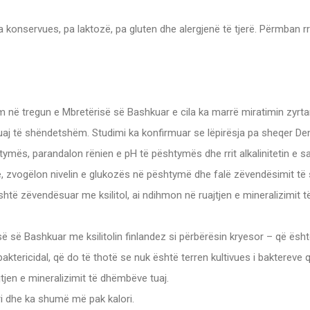
a konservues, pa laktozë, pa gluten dhe alergjenë të tjerë. Përmban rr
në tregun e Mbretërisë së Bashkuar e cila ka marrë miratimin zyrtar
j të shëndetshëm. Studimi ka konfirmuar se lëpirësja pa sheqer Dent
tymës, parandalon rënien e pH të pështymës dhe rrit alkalinitetin e 
zvogëlon nivelin e glukozës në pështymë dhe falë zëvendësimit të sh
është zëvendësuar me ksilitol, ai ndihmon në ruajtjen e mineralizimit 
ë së Bashkuar me ksilitolin finlandez si përbërësin kryesor – që ësht
 baktericidal, që do të thotë se nuk është terren kultivues i bakterev
tjen e mineralizimit të dhëmbëve tuaj.
i dhe ka shumë më pak kalori.