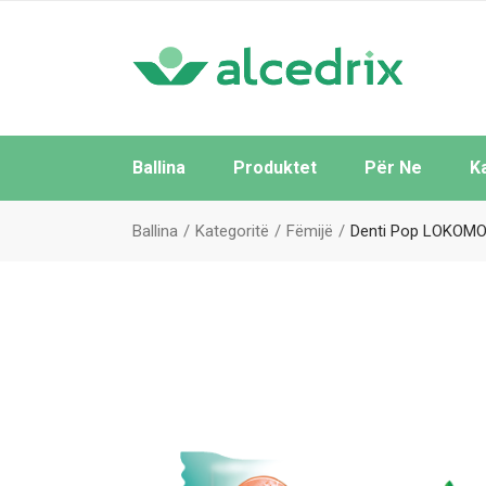
Ballina
Produktet
Për Ne
K
Të Gjitha
Ballina
Kategoritë
Fëmijë
Denti Pop LOKOMOT
Sipas Brendeve
Sipas Kategorive