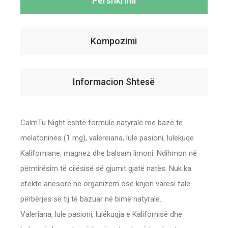
Përshkrimi
Kompozimi
Informacion Shtesë
CalmTu Night është formulë natyrale me bazë të
melatoninës (1 mg), valereiana, lule pasioni, lulekuqe
Kaliforniane, magnez dhe balsam limoni. Ndihmon në
përmirësim të cilësisë së gjumit gjatë natës. Nuk ka
efekte anësore në organizëm ose krijon varësi falë
përbërjes së tij të bazuar në bimë natyrale.
Valeriana, lule pasioni, lulëkuqja e Kalifornisë dhe