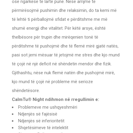
ose ngarkese të lartë pune. Nëse arrijmë të
përmirësojmë pushimin dhe relaksimin, do ta kemi më
të lehtë ti përballojmë sfidat e përditshme me më
shumë energji dhe vitalitet. Për këtë arsye, është
thelbësore për trupin dhe mirëqenien tonë të
përditshme të pushojmë dhe të flemë mirë gjatë natës,
pasi sot jemi mësuar të jetojmë me stres dhe kjo mund
të çojë në një deficit në shëndetin mendor dhe fizik.
Gjithashtu, nëse nuk flemë natën dhe pushojmë mirë,
kjo mund të çojë në probleme më serioze
shëndetësore.
CalmTu® Night ndihmon në rregullimin e:
Problemeve me ushqyeshmëri
Ndjenjës së fajësisë
Ndjenjës së inferioritetit
Shqetësimeve të intelektit