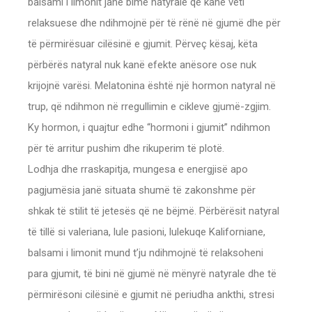
balsami i limonit janë bimë natyrale që kanë veti
relaksuese dhe ndihmojnë për të rënë në gjumë dhe për
të përmirësuar cilësinë e gjumit. Përveç kësaj, këta
përbërës natyral nuk kanë efekte anësore ose nuk
krijojnë varësi. Melatonina është një hormon natyral në
trup, që ndihmon në rregullimin e cikleve gjumë-zgjim.
Ky hormon, i quajtur edhe “hormoni i gjumit” ndihmon
për të arritur pushim dhe rikuperim të plotë.
Lodhja dhe rraskapitja, mungesa e energjisë apo
pagjumësia janë situata shumë të zakonshme për
shkak të stilit të jetesës që ne bëjmë. Përbërësit natyral
të tillë si valeriana, lule pasioni, lulekuqe Kaliforniane,
balsami i limonit mund t’ju ndihmojnë të relaksoheni
para gjumit, të bini në gjumë në mënyrë natyrale dhe të
përmirësoni cilësinë e gjumit në periudha ankthi, stresi