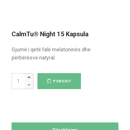
CalmTu® Night 15 Kapsula
Gjumë i qetë falë melatoninës dhe
përbërësve natyral.
CalmTu® Night 15 Kapsula quantity
POROSIT