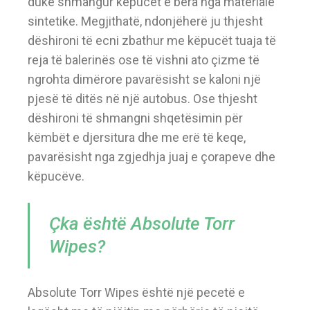
duke shmangur këpucët e bëra nga materiale
sintetike. Megjithatë, ndonjëherë ju thjesht
dëshironi të ecni zbathur me këpucët tuaja të
reja të balerinës ose të vishni ato çizme të
ngrohta dimërore pavarësisht se kaloni një
pjesë të ditës në një autobus. Ose thjesht
dëshironi të shmangni shqetësimin për
këmbët e djersitura dhe me erë të keqe,
pavarësisht nga zgjedhja juaj e çorapeve dhe
këpucëve.
Çka është Absolute Torr
Wipes?
Absolute Torr Wipes është një pecetë e