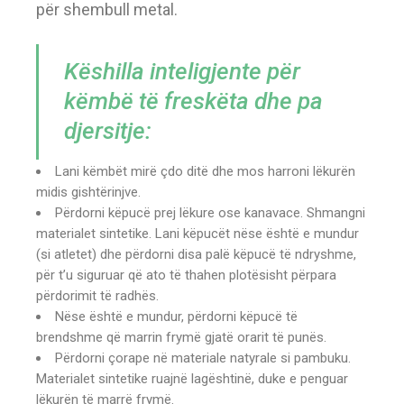
për shembull metal.
Këshilla inteligjente për
këmbë të freskëta dhe pa
djersitje:
Lani këmbët mirë çdo ditë dhe mos harroni lëkurën
midis gishtërinjve.
Përdorni këpucë prej lëkure ose kanavace. Shmangni
materialet sintetike. Lani këpucët nëse është e mundur
(si atletet) dhe përdorni disa palë këpucë të ndryshme,
për t’u siguruar që ato të thahen plotësisht përpara
përdorimit të radhës.
Nëse është e mundur, përdorni këpucë të
brendshme që marrin frymë gjatë orarit të punës.
Përdorni çorape në materiale natyrale si pambuku.
Materialet sintetike ruajnë lagështinë, duke e penguar
lëkurën të marrë frymë.