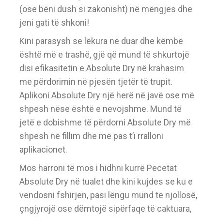
(ose bëni dush si zakonisht) në mëngjes dhe
jeni gati të shkoni!
Kini parasysh se lëkura në duar dhe këmbë
është më e trashë, gjë që mund të shkurtojë
disi efikasitetin e Absolute Dry në krahasim
me përdorimin në pjesën tjetër të trupit.
Aplikoni Absolute Dry një herë në javë ose më
shpesh nëse është e nevojshme. Mund të
jetë e dobishme të përdorni Absolute Dry më
shpesh në fillim dhe më pas t’i rralloni
aplikacionet.
Mos harroni të mos i hidhni kurrë Pecetat
Absolute Dry në tualet dhe kini kujdes se ku e
vendosni fshirjen, pasi lëngu mund të njollosë,
çngjyrojë ose dëmtojë sipërfaqe të caktuara,