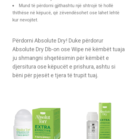
Mund të përdorni gjithashtu një shtrojë të hollë
thithëse në këpucë, që zëvendësohet ose lahet lehtë
kur nevojitet.
Përdorni Absolute Dry! Duke përdorur
Absolute Dry Db-on ose Wipe në këmbët tuaja
ju shmangni shqetësimin për këmbët e
djersitura ose këpucët e prishura, ashtu si
bëni për pjesët e tjera të trupit tuaj.