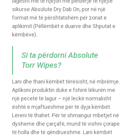
lagësht me të njëjtin me përbërje të njejtë
sikurse Absolute Dry Dab On, por në një
format më të përshtatshëm për zonat e
aplikimit (Pëllëmbët e duarve dhe Shputat e
këmbëve).
Si ta përdorni Absolute
Torr Wipes?
Lani dhe thani këmbët tërësisht, në mbrëmje.
Aplikoni produktin duke e fshirë lëkurën me
një pecetë të lagur – një leckë normalisht
është e mjaftueshme për të dyja këmbët.
Lëreni të thahet. Për të shmangur mbetjet në
dysheme dhe çarçafë, mund të vishni çorape
të holla dhe të qëndrueshme. Lani këmbët