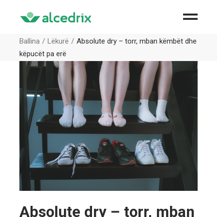
Ballina
Lëkurë
Absolute dry – torr, mban këmbët dhe
këpucët pa erë
Absolute dry – torr, mban