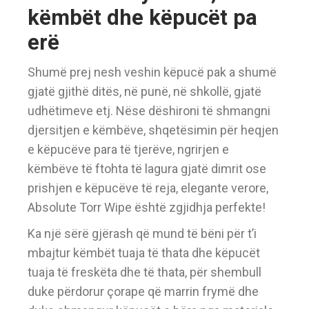
këmbët dhe këpucët pa
erë
Shumë prej nesh veshin këpucë pak a shumë
gjatë gjithë ditës, në punë, në shkollë, gjatë
udhëtimeve etj. Nëse dëshironi të shmangni
djersitjen e këmbëve, shqetësimin për heqjen
e këpucëve para të tjerëve, ngrirjen e
këmbëve të ftohta të lagura gjatë dimrit ose
prishjen e këpucëve të reja, elegante verore,
Absolute Torr Wipe është zgjidhja perfekte!
Ka një sërë gjërash që mund të bëni për t’i
mbajtur këmbët tuaja të thata dhe këpucët
tuaja të freskëta dhe të thata, për shembull
duke përdorur çorape që marrin frymë dhe