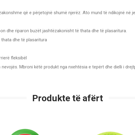
e zakonshme që e përjetojnë shumë njerëz. Ato mund të ndikojnë në j
son dhe riparon buzët jashtëzakonisht të thata dhe të plasaritura.
thata dhe të plasaritura
ierë fleksibël
 nevojës. Mbroni këtë produkt nga nxehtësia e tepërt dhe dielli i drejt
Produkte të afërt