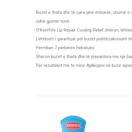
Buzët e thata dhe të çara janë irrituese, shumë 
edhe gjumin tonë.
O’Keeffe’s Lip Repair Cooling Relief shëron, lehtë
Lehtësim i garantuar për buzët jashtëzakonisht të 
Përmban 7 përbërës hidratues
Shëron buzët e thata dhe të plasaritura me një barr
Për rezultatet më të mira: Aplikojeni në buzë sipas