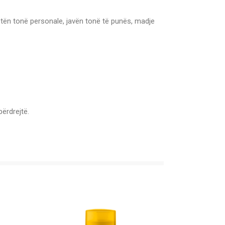
etën tonë personale, javën tonë të punës, madje
përdrejtë.