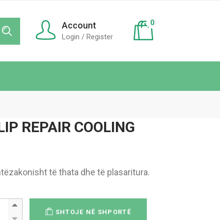
0
Account
Login / Register
LIP REPAIR COOLING
ëzakonisht të thata dhe të plasaritura.
EFEE`S LIP REPAIR COOLING 4.2g quantity
SHTOJE NË SHPORTË