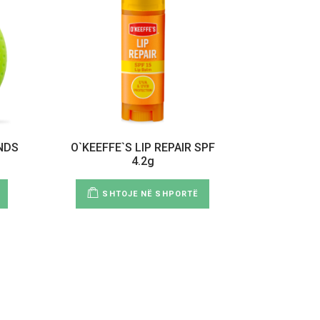
NDS
O`KEEFFE`S LIP REPAIR SPF
4.2g
SHTOJE NË SHPORTË