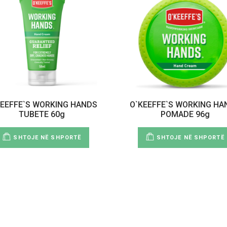
KEEFFE`S WORKING HANDS
O`KEEFFE`S WORKING HA
TUBETE 60g
POMADE 96g
SHTOJE NË SHPORTË
SHTOJE NË SHPORTË