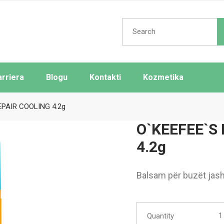
Search
for:
arriera
Blogu
Kontakti
Kozmetika
EPAIR COOLING 4.2g
O`KEEFEE`S 
4.2g
Balsam për buzët jasht
O`KE
Quantity