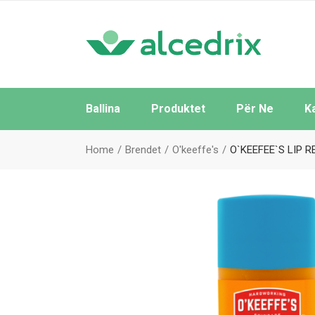
Ballina
Produktet
Për Ne
K
Të Gjitha
Home
Brendet
O'keeffe's
O`KEEFEE`S LIP R
Sipas Brendeve
Sipas Kategorive