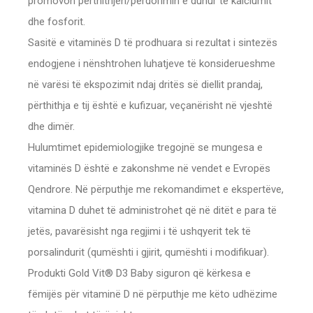
promovon përthithjen/përdorimin e duhur të kalciumit
dhe fosforit.
Sasitë e vitaminës D të prodhuara si rezultat i sintezës
endogjene i nënshtrohen luhatjeve të konsiderueshme
në varësi të ekspozimit ndaj dritës së diellit prandaj,
përthithja e tij është e kufizuar, veçanërisht në vjeshtë
dhe dimër.
Hulumtimet epidemiologjike tregojnë se mungesa e
vitaminës D është e zakonshme në vendet e Evropës
Qendrore. Në përputhje me rekomandimet e ekspertëve,
vitamina D duhet të administrohet që në ditët e para të
jetës, pavarësisht nga regjimi i të ushqyerit tek të
porsalindurit (qumështi i gjirit, qumështi i modifikuar).
Produkti Gold Vit® D3 Baby siguron që kërkesa e
fëmijës për vitaminë D në përputhje me këto udhëzime