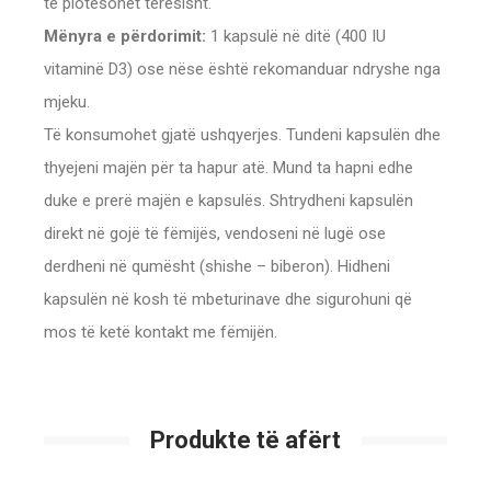
të plotësohet tërësisht.
Mënyra e përdorimit:
1 kapsulë në ditë (400 IU
vitaminë D3) ose nëse është rekomanduar ndryshe nga
mjeku.
Të konsumohet gjatë ushqyerjes. Tundeni kapsulën dhe
thyejeni majën për ta hapur atë. Mund ta hapni edhe
duke e prerë majën e kapsulës. Shtrydheni kapsulën
direkt në gojë të fëmijës, vendoseni në lugë ose
derdheni në qumësht (shishe – biberon). Hidheni
kapsulën në kosh të mbeturinave dhe sigurohuni që
mos të ketë kontakt me fëmijën.
Produkte të afërt