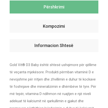
Përshkrimi
Kompozimi
Informacion Shtesë
Gold Vit® D3 Baby është shtesë ushqimore për qëllime
të veçanta mjekësore. Produkti përmban vitaminë D e
nevojshme për rritjen dhe zhvillimin e duhur të kockave
të foshnjave dhe mineralizimin e dhëmbëve të tyre. Për
më tepër, vitamina D ndihmon në ruajtjen e një niveli
adekuat të kalciumit në qarkullimin e gjakut dhe