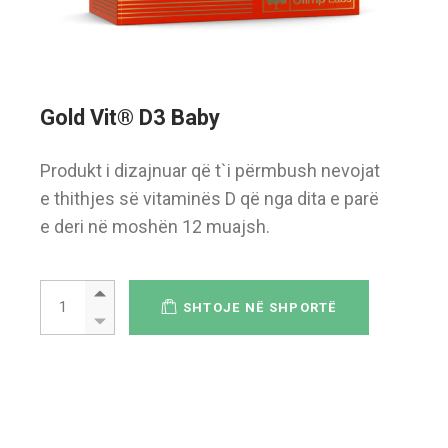
Gold Vit® D3 Baby
Produkt i dizajnuar që t`i përmbush nevojat
e thithjes së vitaminës D që nga dita e parë
e deri në moshën 12 muajsh.
Gold Vit® D3 Baby quantity
SHTOJE NË SHPORTË