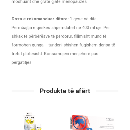
moshuarit dhe gratë gjatë menopauzës.
Doza e rekomanduar ditore:
1 qese në ditë.
Përmbajtja e qeskës shpërndahet në 400 ml ujë. Për
shkak të përbërësve të përdorur, fillimisht mund të
formohen gunga – tundeni shishen fuqishëm derisa të
tretet plotësisht. Konsumojeni menjëherë pas
përgatitjes.
Produkte të afërt