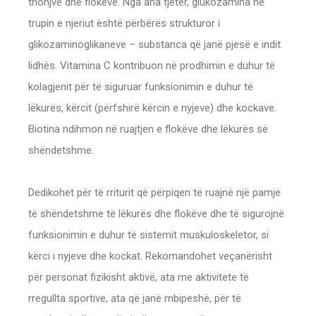
thonjve dhe flokëve. Nga ana tjetër, glukozamina në
trupin e njeriut është përbërës strukturor i
glikozaminoglikaneve – substanca që janë pjesë e indit
lidhës. Vitamina C kontribuon në prodhimin e duhur të
kolagjenit për të siguruar funksionimin e duhur të
lëkurës, kërcit (përfshirë kërcin e nyjeve) dhe kockave.
Biotina ndihmon në ruajtjen e flokëve dhe lëkurës së
shëndetshme.
Dedikohet për të rriturit që përpiqen të ruajnë një pamje
të shëndetshme të lëkurës dhe flokëve dhe të sigurojnë
funksionimin e duhur të sistemit muskuloskeletor, si
kërci i nyjeve dhe kockat. Rekomandohet veçanërisht
për personat fizikisht aktivë, ata me aktivitete të
rregullta sportive, ata që janë mbipeshë, për të