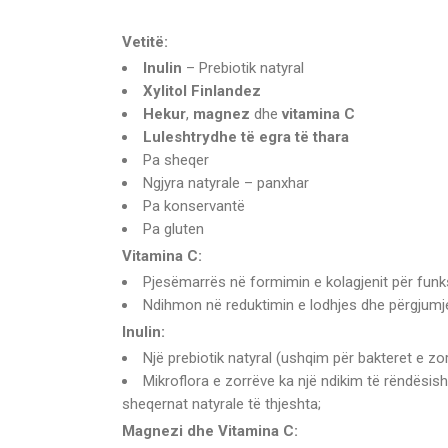
Vetitë:
Inulin
– Prebiotik natyral
Xylitol Finlandez
Hekur
,
magnez
dhe
vitamina C
Luleshtrydhe të egra të thara
Pa sheqer
Ngjyra natyrale – panxhar
Pa konservantë
Pa gluten
Vitamina C:
Pjesëmarrës në formimin e kolagjenit për fun
Ndihmon në reduktimin e lodhjes dhe përgjumj
Inulin:
Një prebiotik natyral (ushqim për bakteret e zor
Mikroflora e zorrëve ka një ndikim të rëndësis
sheqernat natyrale të thjeshta;
Magnezi dhe Vitamina C: