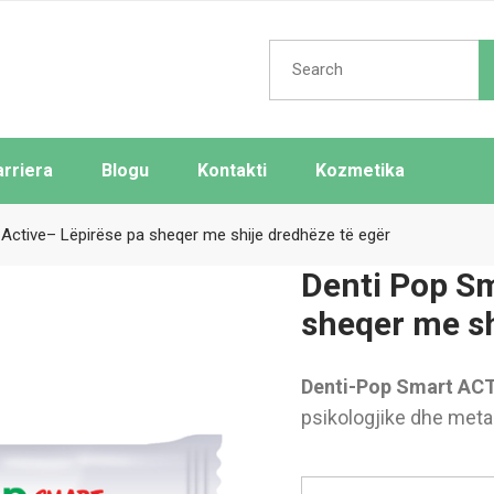
Search
for:
arriera
Blogu
Kontakti
Kozmetika
Active– Lëpirëse pa sheqer me shije dredhëze të egër
Denti Pop Sm
sheqer me sh
Denti-Pop Smart
ACT
psikologjike dhe meta
Dent