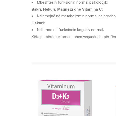
Mbështesin funksionin normal psikologjik;
Bakri, Hekuri, Magnezi dhe Vitamina C:
Ndihmojnë në metabolizmin normal që prodhon
Hekuri:
Ndihmon në funksionin kognitiv normal;
Këta përbërës rekomandohen veçanërisht për fëmijët 