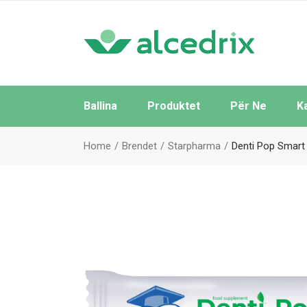
Ballina
Produktet
Për Ne
K
Të Gjitha
Home
Brendet
Starpharma
Denti Pop Smart 
Sipas Brendeve
Sipas Kategorive