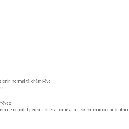
ksionin normal të dhëmbëve;
es;
rëve);
hëm në imunitet përmes ndërveprimeve me sistemin imunitar. Inulini i 