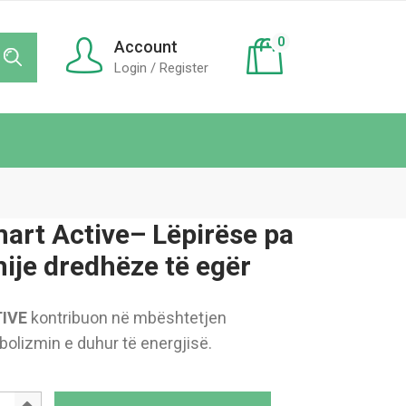
0
Account
Login / Register
art Active– Lëpirëse pa
ije dredhëze të egër
IVE
kontribuon në mbështetjen
bolizmin e duhur të energjisë.
i Pop Smart Active– Lëpirëse pa sheqer me shije dredhëze të egër q